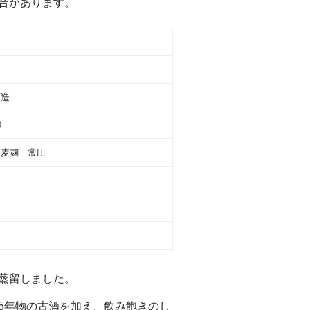
合があります。
酒造
0
 麦麹 常圧
蒸留しました。
5年物の古酒を加え、飲み飽きのし