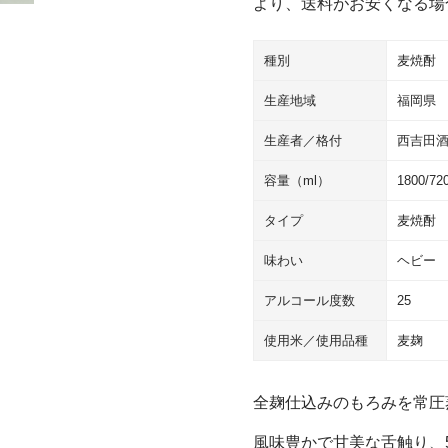
より、送料がお安くなる場
種別
麦焼酎
生産地域
福岡県
生産者／格付
西吉田
容量（ml）
1800/72
タイプ
麦焼酎
味わい
ヘビー
アルコール度数
25
使用米／使用品種
麦麹
全麹仕込みのもろみを常圧
風味豊かで甘美な舌触り、