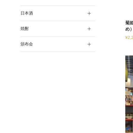
日本酒
菊
焼酎
め
¥
2,
頒布会