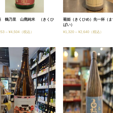
姫 鶴乃里 山廃純米 （きくひ
菊姫（きくひめ）先一杯（ま
）
ぱい）
253
–
¥
4,504
（税込）
¥
1,320
–
¥
2,640
（税込）