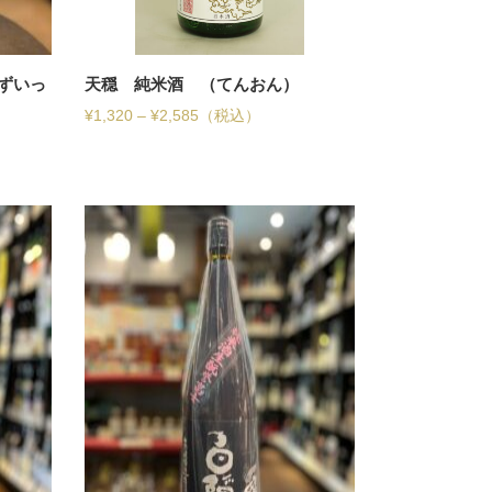
ずいっ
天穏 純米酒 （てんおん）
¥
1,320
–
¥
2,585
（税込）