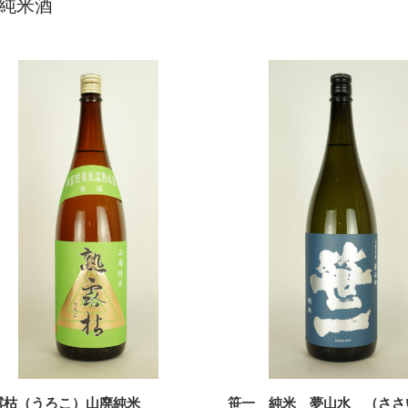
純米酒
露枯（うろこ）山廃純米
笹一 純米 夢山水 （ささ