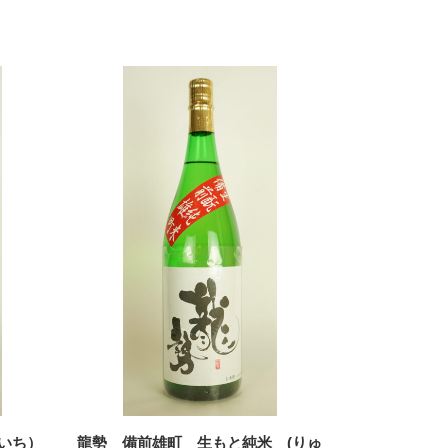
いち）
龍勢 備前雄町 生もと純米 (りゅ