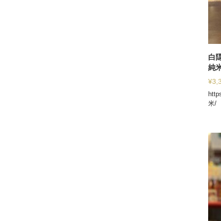
白
純
¥
3,
htt
米/