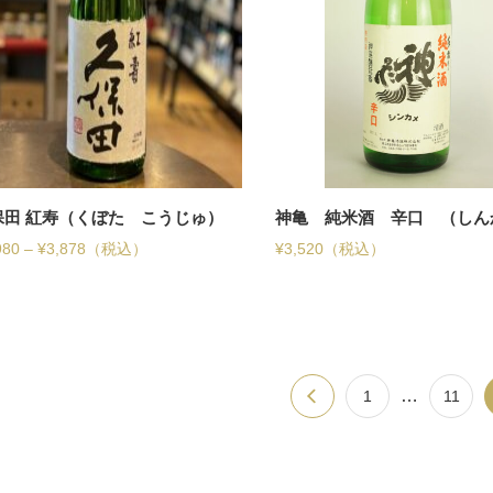
保田 紅寿（くぼた こうじゅ）
神亀 純米酒 辛口 （しん
980
–
¥
3,878
（税込）
¥
3,520
（税込）
…
1
11