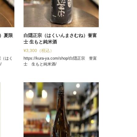
）夏限
白隠正宗（はくいんまさむね）誉富
士 生もと純米酒
¥
3,300
（税込）
隠正宗（はく
https://kura-ya.com/shop/白隠正宗 誉富
/
士 生もと純米酒/