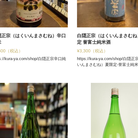
隠正宗（はくいんまさむね）辛口
白隠正宗（はくいんまさむね
米
定 誉富士純米酒
300
（税込）
¥
3,300
（税込）
ps://kura-ya.com/shop/白隠正宗辛口純
https://kura-ya.com/shop/白
いんまさむね）夏限定-誉富士純米