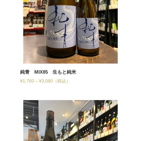
純青 MIX85 生もと純米
¥
1,760
–
¥
3,080
（税込）