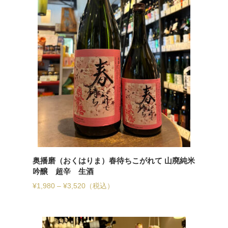
奥播磨（おくはりま）春待ちこがれて 山廃純米
吟醸 超辛 生酒
¥
1,980
–
¥
3,520
（税込）