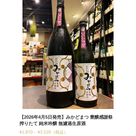
【2026年4月5日発売】みかどまつ 豊醸感謝祭
搾りたて 純米吟醸 無濾過生原酒
¥
1,870
–
¥
3,520
（税込）