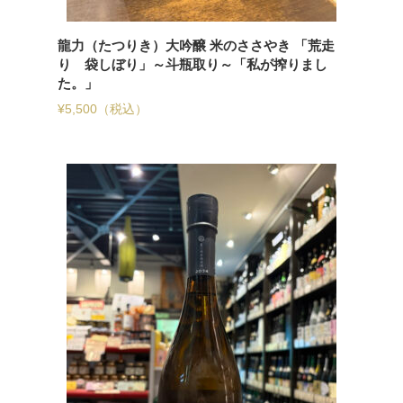
龍力（たつりき）大吟醸 米のささやき 「荒走
り 袋しぼり」～斗瓶取り～「私が搾りまし
た。」
¥
5,500
（税込）