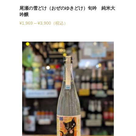
尾瀬の雪どけ（おぜのゆきどけ）旬吟 純米大
吟醸
¥
1,969
–
¥
3,900
（税込）