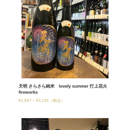
天明 さらさら純米 lovely summer 打上花火
fireworks
¥
1,847
–
¥
3,235
（税込）