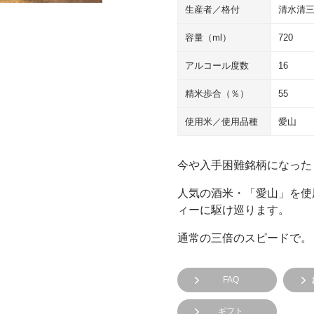
生産者／格付
清水清
容量（ml）
720
アルコール度数
16
精米歩合（％）
55
使用米／使用品種
愛山
今や入手困難銘柄になった
人気の酒米・「愛山」を使
ィーに駆け巡ります。
通常の三倍のスピードで。
FAQ
ギフト