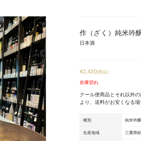
作（ざく）純米吟醸
日本酒
¥
2,420
(税込)
在庫切れ
クール便商品とそれ以外の
より、送料がお安くなる場
種別
純米吟
生産地域
三重県