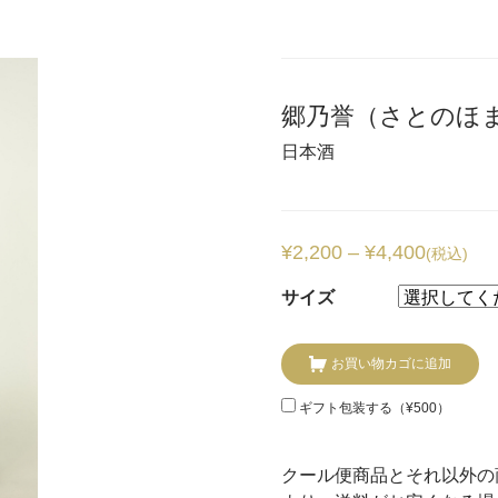
郷乃誉（さとのほま
日本酒
¥
2,200
–
¥
4,400
(税込)
サイズ
お買い物カゴに追加
ギフト包装する（
¥
500
）
クール便商品とそれ以外の