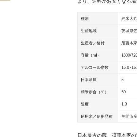
より、送料がお安くなる場
種別
純米大
生産地域
茨城県
生産者／格付
須藤本
容量（ml）
1800/72
アルコール度数
15.0~16
日本酒度
5
精米歩合（％）
50
酸度
1.3
使用米／使用品種
笠間市産
日本最古の蔵、須藤本家の