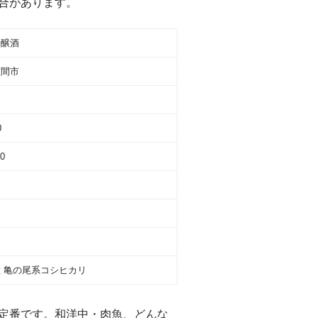
合があります。
吟醸酒
笠間市
家
0
.0
 亀の尾系コシヒカリ
定番です。和洋中・肉魚、どんな