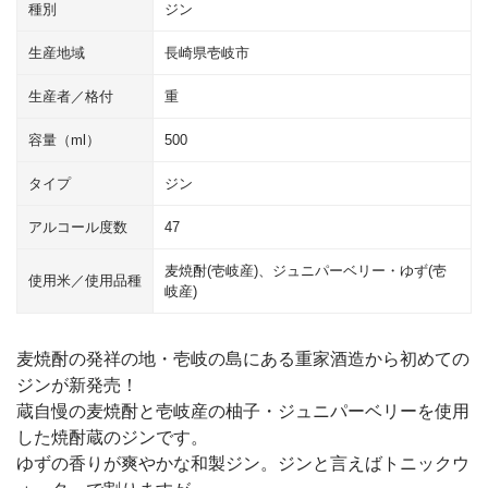
種別
ジン
生産地域
長崎県壱岐市
生産者／格付
重
容量（ml）
500
タイプ
ジン
アルコール度数
47
麦焼酎(壱岐産)、ジュニパーベリー・ゆず(壱
使用米／使用品種
岐産)
麦焼酎の発祥の地・壱岐の島にある重家酒造から初めての
ジンが新発売！
蔵自慢の麦焼酎と壱岐産の柚子・ジュニパーベリーを使用
した焼酎蔵のジンです。
ゆずの香りが爽やかな和製ジン。ジンと言えばトニックウ