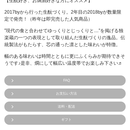
【生酛好き、お燗酒好きな方にオススメ】
2017byから行った生酛づくり。2年目の2018byが数量限
定で発売！（昨年は即完売した人気商品）
”現代の食と合わせてゆっくりとじっくりと…”を掲げる独
楽蔵の一つの表現として取り組んだ生酛づくりの逸品。伝
統製法がもたらす、芯の通った凛とした味わいが特徴。
幅のある味わいは時間とともに更にふくらみが期待できそ
うです♪是非、燗にして幅広い温度帯でお楽しみ下さい♬
FAQ
お支払い方法
送料・配送
ギフト