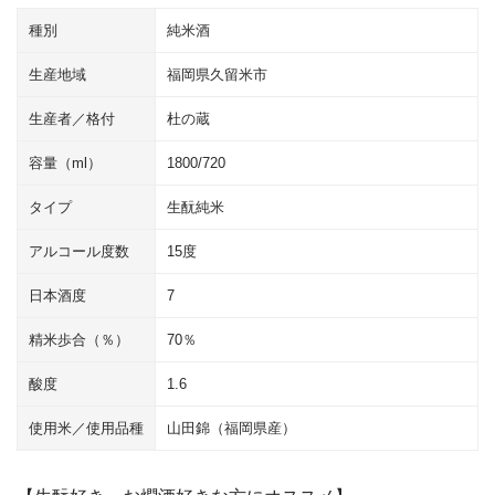
種別
純米酒
生産地域
福岡県久留米市
生産者／格付
杜の蔵
容量（ml）
1800/720
タイプ
生酛純米
アルコール度数
15度
日本酒度
7
精米歩合（％）
70％
酸度
1.6
使用米／使用品種
山田錦（福岡県産）