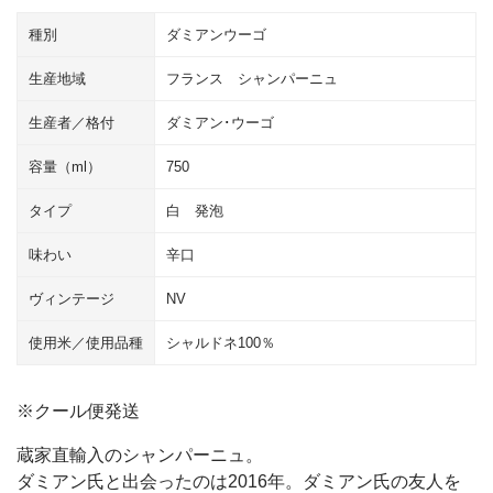
エ
種別
ダミアンウーゴ
ク
ス
生産地域
フランス シャンパーニュ
ト
ラ･
生産者／格付
ダミアン･ウーゴ
ブ
容量（ml）
750
リ
ュ
タイプ
白 発泡
ッ
ト
味わい
辛口
ブ
ヴィンテージ
NV
ラ
ン･
使用米／使用品種
シャルドネ100％
ド･
ブ
ラ
※クール便発送
ン
蔵家直輸入のシャンパーニュ。
個
ダミアン氏と出会ったのは2016年。ダミアン氏の友人を