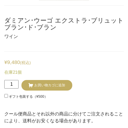
ダミアン･ウーゴ エクストラ･ブリュット
ブラン･ド･ブラン
ワイン
¥
9,480
(税込)
在庫21個
ダ
お買い物カゴに追加
ミ
ア
ギフト包装する（
¥
500
）
ン･
ウ
クール便商品とそれ以外の商品に分けてご注文されること
ー
により、送料がお安くなる場合があります。
ゴ