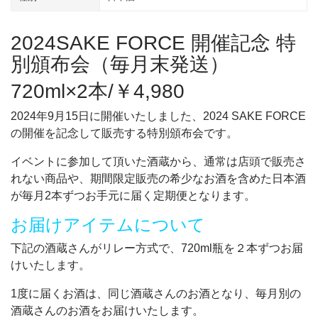
催
記
2024SAKE FORCE 開催記念 特
念
別頒布会（毎月末発送）
特
別
720ml×2本/￥4,980
頒
2024年9月15日に開催いたしました、2024 SAKE FORCE
布
の開催を記念して販売する特別頒布会です。
会
個
イベントに参加して頂いた酒蔵から、通常は店頭で販売さ
れない商品や、期間限定販売の希少なお酒を含めた日本酒
が毎月2本ずつお手元に届く定期便となります。
お届けアイテムについて
下記の酒蔵さんがリレー方式で、720ml瓶を２本ずつお届
けいたします。
1度に届くお酒は、同じ酒蔵さんのお酒となり、毎月別の
酒蔵さんのお酒をお届けいたします。