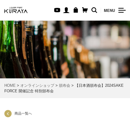
MENU
HOME
>
オンラインショップ
>
頒布会
> 【日本酒頒布会】2024SAKE
FORCE 開催記念 特別頒布会
商品一覧へ