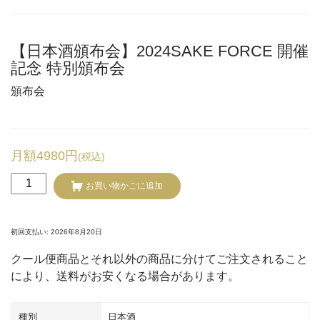
【日本酒頒布会】2024SAKE FORCE 開催
記念 特別頒布会
頒布会
月額4980円
(税込)
【日
お買い物かごに追加
本
酒
頒
初回支払い: 2026年8月20日
布
クール便商品とそれ以外の商品に分けてご注文されること
会】
により、送料がお安くなる場合があります。
2024SAKE
FORCE
開
種別
日本酒