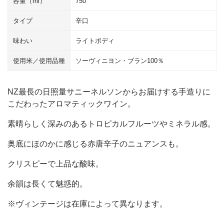
容量（ml）
750
タイプ
辛口
味わい
ライトボディ
使用米／使用品種
ソーヴィニヨン・ブラン100％
NZ最長の日照量サニーネルソンからお届けする手造りに
こだわったアロマティックワイン。
素晴らしく深みのあるトロピカルフルーツやミネラル感。
奥底にほのかに感じる赤唐辛子のニュアンスも。
クリスピーで上品な酸味。
余韻は長くて魅惑的。
※ヴィンテージは在庫によって異なります。