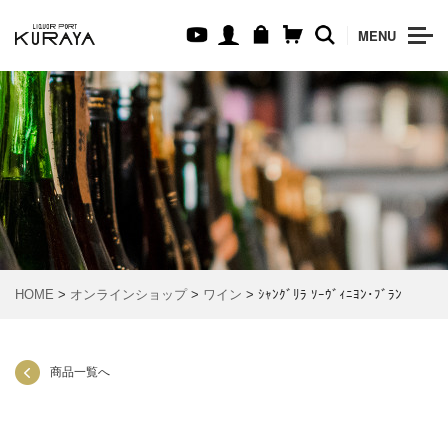
MENU
HOME
>
オンラインショップ
>
ワイン
> ｼｬﾝｸﾞﾘﾗ ｿｰｳﾞｨﾆﾖﾝ･ﾌﾞﾗﾝ
商品一覧へ