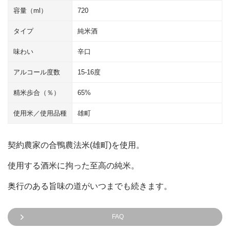
容量（ml）
720
タイプ
純米酒
味わい
辛口
アルコール度数
15-16度
精米歩合（％）
65%
使用米／使用品種
雄町
契約農家の合鴨農法米(雄町)を使用。
使用する酒米に拘った至高の純米。
奥行のある旨味の道がいつまでも続きます。
FAQ