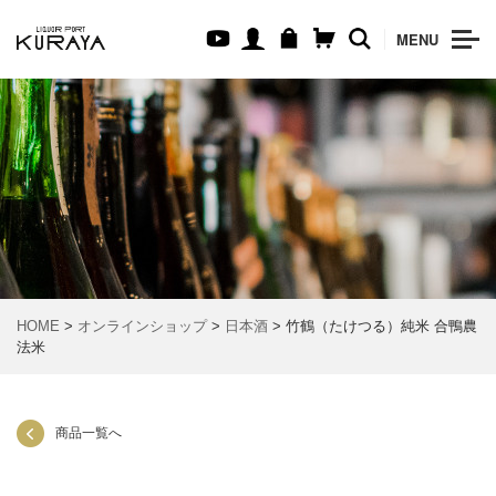
MENU
HOME
>
オンラインショップ
>
日本酒
> 竹鶴（たけつる）純米 合鴨農
法米
商品一覧へ