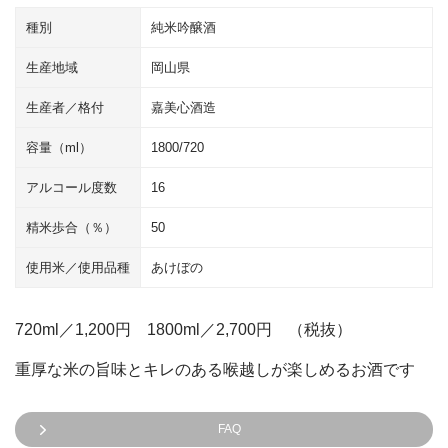
種別
純米吟醸酒
生産地域
岡山県
生産者／格付
嘉美心酒造
容量（ml）
1800/720
アルコール度数
16
精米歩合（％）
50
使用米／使用品種
あけぼの
720ml／1,200円 1800ml／2,700円 （税抜）
重厚な米の旨味とキレのある喉越しが楽しめるお酒です
FAQ