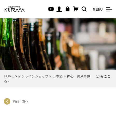
MENU
HOME
>
オンラインショップ
>
日本酒
> 神心 純米吟醸 （かみここ
ろ）
商品一覧へ