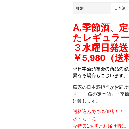
節
酒、
種別
日本酒
定
番
A.季節酒、
酒
たレギュラ
な
ど
３水曜日発送
3
￥5,980（
本
入
※日本酒頒布会の商品の容量
っ
異なる場合もございます。
た
レ
蔵家の日本酒担当がお届け
ギ
す。 「蔵の定番酒」「季
ュ
け致します。
ラ
送料込みでこの価格！！！
ー
さ・ら・に！
コ
ー
≪特典1≫初月お届け時に