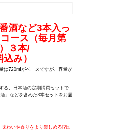
定番酒など3本入っ
ーコース（毎月第
）
３本/
送料込み）
は720mlがベースですが、容量が
する、日本酒の定期購買セットで
節酒」などを含めた3本セットをお届
、味わいや香りをより楽しめる!?国