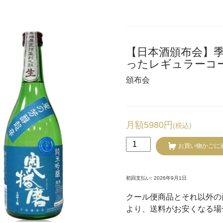
【日本酒頒布会】季
ったレギュラーコ
頒布会
月額5980円
(税込)
【日
お買い物かごに
本
酒
頒
初回支払い: 2026年9月1日
布
クール便商品とそれ以外の
会】
より、送料がお安くなる場
季