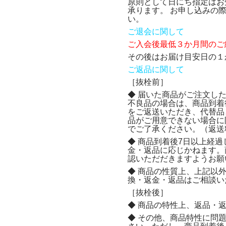
原則として日にち指定はお
承ります。 お申し込みの
い。
ご退会に関して
ご入会後最低３か月間のご
その後はお届け目安日の１
ご返品に関して
［抜栓前］
◆ 届いた商品がご注文し
不良品の場合は、商品到着
をご返送いただき、代替品
品がご用意できない場合に
でご了承ください。（返送
◆ 商品到着後7日以上経
金・返品に応じかねます。
認いただだきますようお願
◆ 商品の性質上、上記以
換・返金・返品はご相談い
［抜栓後］
◆ 商品の特性上、返品・
◆ その他、商品特性に問