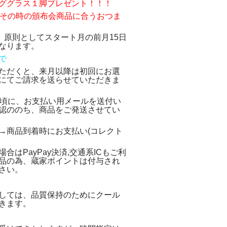
ググラス１脚プレゼント！！！
、その時の頒布会商品に合うおつま
 原則としてスタート月の前月15日
なります。
で
ただくと、来月以降は初回にお選
にてご請求を送らせていただきま
日頃に、お支払い用メールを送付い
認ののち、商品をご発送させてい
→商品到着時にお支払い(コレクト
はPayPay決済,交通系ICもご利
品の為、蔵家ポイントは付与され
さい。
しては、品質保持のためにクール
きます。