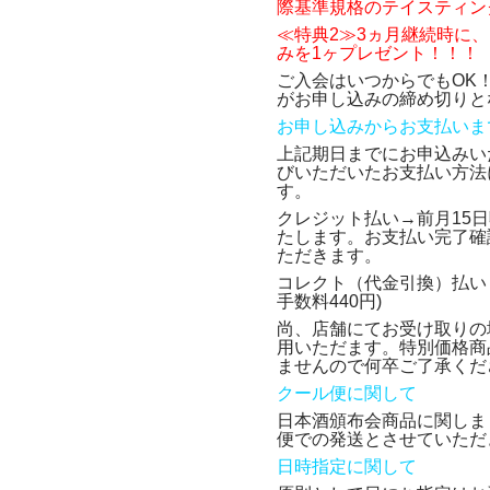
際基準規格のテイスティン
ス
≪特典2≫3ヵ月継続時に
個
みを1ヶ
プレゼント！！！
ご入会はいつからでもOK！
がお申し込みの締め切りと
お申し込みからお支払いま
上記期日までにお申込みい
びいただいたお支払い方法
す。
クレジット払い→前月15
たします。お支払い完了確
ただきます。
コレクト（代金引換）払い
手数料440円)
尚、店舗にてお受け取りの場合
用いただます。特別価格商
ませんので何卒ご了承くだ
クール便に関して
日本酒頒布会商品に関しま
便での発送とさせていただ
日時指定に関して