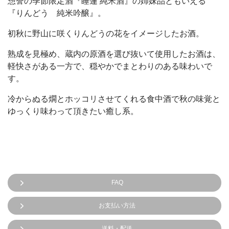
惣誉の季節限定酒『睡蓮 純米酒』の姉妹品ともいえる
『りんどう 純米吟醸』。
初秋に野山に咲くりんどうの花をイメージしたお酒。
熟成を見極め、蔵内の原酒を選び抜いて使用したお酒は、
軽快さがある一方で、穏やかでまとわりのある味わいで
す。
冷からぬる燗とホッコリさせてくれる食中酒で秋の味覚と
ゆっくり味わって頂きたい癒し系。
FAQ
お支払い方法
送料・配送