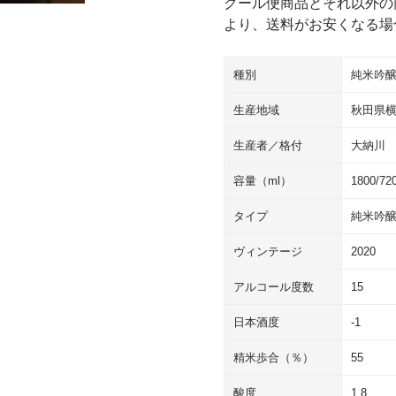
クール便商品とそれ以外の
より、送料がお安くなる場
種別
純米吟
生産地域
秋田県
生産者／格付
大納川
容量（ml）
1800/72
タイプ
純米吟
ヴィンテージ
2020
アルコール度数
15
日本酒度
-1
精米歩合（％）
55
酸度
1.8