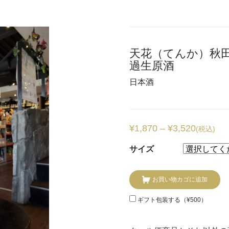
天花（てんか）秋田
過生原酒
日本酒
¥
1,870
–
¥
3,520
(税込)
サイズ
お買い物カゴに追加
ギフト包装する（
¥
500
）