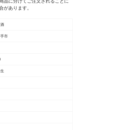
商品に分けてご注文されることに
合があります。
醸酒
横手市
0
醸生