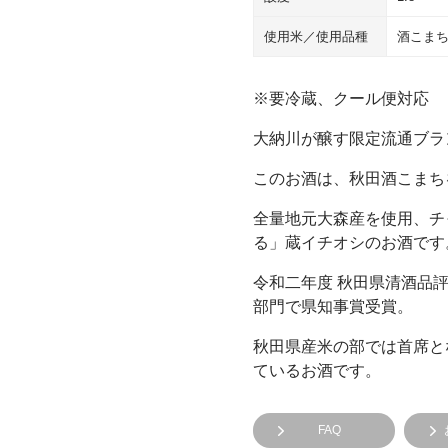
使用米／使用品種
酒こま
※要冷蔵、クール便対応
大納川が醸す限定流通ブラ
このお酒は、秋田酒こまち
全量地元大森産を使用、チ
る」蔵イチオシのお酒です
令和二年度 秋田県清酒品
部門で県知事賞受賞。
秋田県産米の部では首席と
ているお酒です。
FAQ