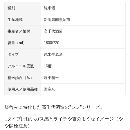
タ
種別
純米酒
イ
プ
生産地域
新潟県南魚沼市
「逢」
個
生産者／格付
髙千代酒造
容量（ml）
1800/720
タイプ
純米生原酒
アルコール度数
16度
精米歩合（％）
扁平精米
使用米／使用品種
国産米
昼呑みに特化した高千代酒造の”シン”シリーズ。
Lタイプは軽いガス感とライチや杏のようなイメージ（や
や開栓注意）