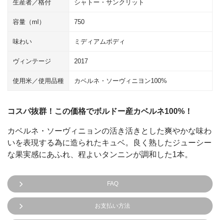
生産者／格付
シャトー・サンクリット
容量（ml）
750
味わい
ミディアムボディ
ヴィンテージ
2017
使用米／使用品種
カベルネ・ソーヴィニヨン100%
コスパ抜群！この価格でボルドー産カベルネ100%！
カベルネ・ソーヴィニョンの活き活きとした爽やかな味わ
いを表現する為に造られたキュベ。良く熟したジューシー
な果実感にあふれ、程よいタンニンが調和した1本。
FAQ
お支払い方法