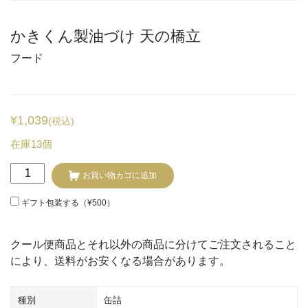
かきくん製油づけ 天の橋立
フード
¥
1,039
(税込)
在庫13個
か
お買い物カゴに追加
き
く
ギフト包装する（
¥
500
）
ん
製
クール便商品とそれ以外の商品に分けてご注文されること
油
により、送料がお安くなる場合があります。
づ
け
種別
缶詰
天