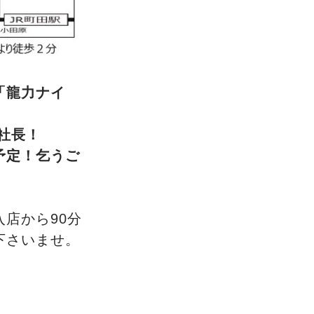
「龍力ナイ
社長！
予定！乞うご
店から90分
下さいませ。