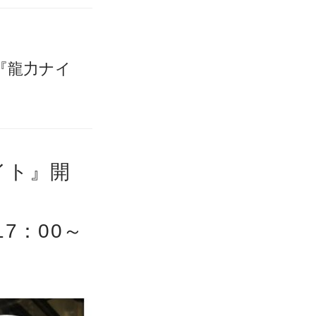
〉『龍力ナイ
イト』開
17：00～