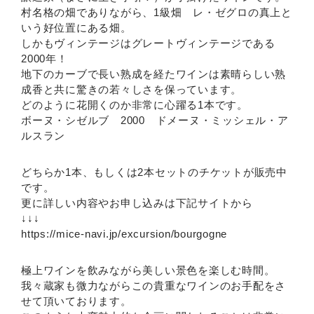
村名格の畑でありながら、1級畑 レ・ゼグロの真上と
いう好位置にある畑。
しかもヴィンテージはグレートヴィンテージである
2000年！
地下のカーブで長い熟成を経たワインは素晴らしい熟
成香と共に驚きの若々しさを保っています。
どのように花開くのか非常に心躍る1本です。
ボーヌ・シゼルブ 2000 ドメーヌ・ミッシェル・ア
ルスラン
どちらか1本、もしくは2本セットのチケットが販売中
です。
更に詳しい内容やお申し込みは下記サイトから
↓↓↓
https://mice-navi.jp/excursion/bourgogne
極上ワインを飲みながら美しい景色を楽しむ時間。
我々蔵家も微力ながらこの貴重なワインのお手配をさ
せて頂いております。