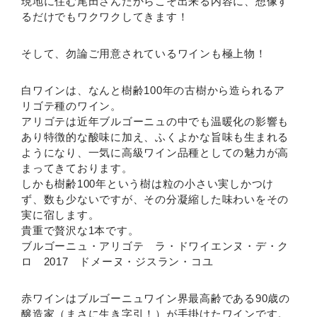
現地に住む尾田さんだからこそ出来る内容に、想像す
るだけでもワクワクしてきます！
そして、勿論ご用意されているワインも極上物！
白ワインは、なんと樹齢100年の古樹から造られるア
リゴテ種のワイン。
アリゴテは近年ブルゴーニュの中でも温暖化の影響も
あり特徴的な酸味に加え、ふくよかな旨味も生まれる
ようになり、一気に高級ワイン品種としての魅力が高
まってきております。
しかも樹齢100年という樹は粒の小さい実しかつけ
ず、数も少ないですが、その分凝縮した味わいをその
実に宿します。
貴重で贅沢な1本です。
ブルゴーニュ・アリゴテ ラ・ドワイエンヌ・デ・ク
ロ 2017 ドメーヌ・ジスラン・コユ
赤ワインはブルゴーニュワイン界最高齢である90歳の
醸造家（まさに生き字引！）が手掛けたワインです。