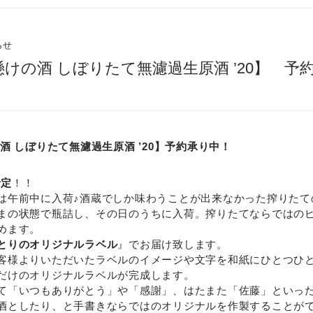
らせ
懸けの酒 しぼりたて無濾過生原酒 ’20】 予
酒 しぼりたて無濾過生原酒 ’20】予約承り中！
予定
！！
は午前中に入荷♪酒蔵でしか味わうことが出来なかった搾りたて
まの状態で瓶詰し、その日のうちに入荷。搾りたてならではの
めます。
とりのオリジナルラベル
』でお届け致します。
客様よりいただいたラベルのイメージや文字を和紙にひとつひ
だけのオリジナルラベルが完成します。
て「いつもありがとう」や「感謝」、はたまた「佐藤」といっ
酒としたり、と手書きならではのオリジナルを作製することが