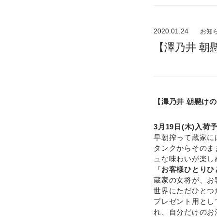
2020.01.24
お知
【澤乃井 朝
【澤乃井 朝懸けの
3月19日(木)入荷
早朝搾って蔵家に
タンクからそのま
ュな味わいが楽し
『
お客様ひとりひ
蔵家の女将が、お
世界にただひとつ
プレゼント用とし
れ、自分だけのお