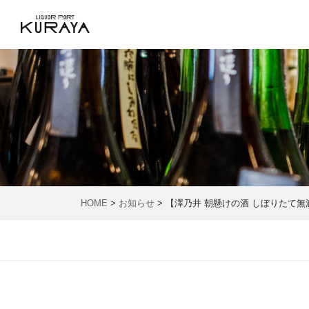
HOME
>
お知らせ
> 【澤乃井 朝懸けの酒 しぼりたて無